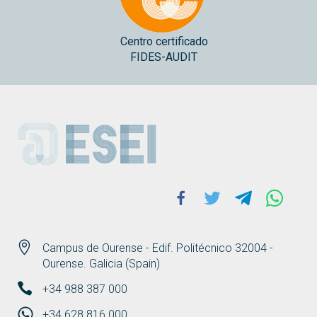
Centro certificado
FIDES-AUDIT
ESEI
Facebook
Twitter
Telegram
Whats
Campus de Ourense - Edif. Politécnico 32004 -
Ourense. Galicia (Spain)
+34 988 387 000
+34 628 816 000