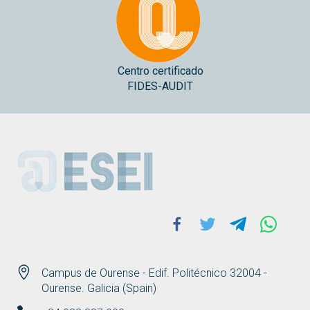
Centro certificado
FIDES-AUDIT
ESEI
Facebook
Twitter
Telegram
Whats
Campus de Ourense - Edif. Politécnico 32004 -
Ourense. Galicia (Spain)