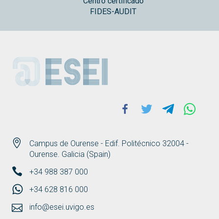
Centro certificado
FIDES-AUDIT
ESEI
Facebook
Twitter
Telegram
Whats
Campus de Ourense - Edif. Politécnico 32004 -
Ourense. Galicia (Spain)
+34 988 387 000
+34 628 816 000
info@esei.uvigo.es