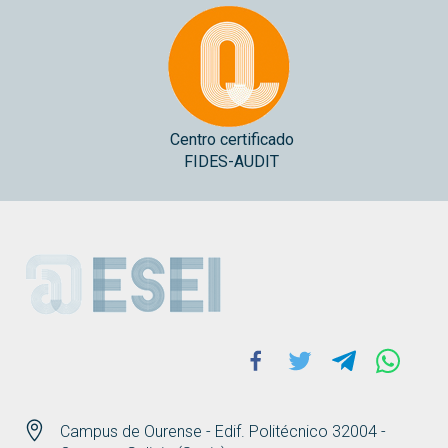
Centro certificado
FIDES-AUDIT
ESEI
Facebook
Twitter
Telegram
Whats
Campus de Ourense - Edif. Politécnico 32004 -