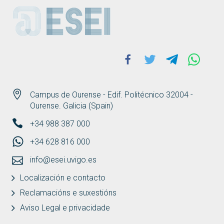
ESEI
Facebook
Twitter
Telegram
Whats
Campus de Ourense - Edif. Politécnico 32004 -
Ourense. Galicia (Spain)
+34 988 387 000
+34 628 816 000
info@esei.uvigo.es
Localización e contacto
Reclamacións e suxestións
Aviso Legal e privacidade