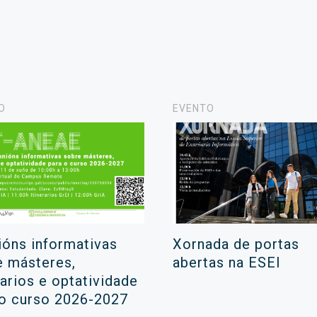
O
EVENTO
ións informativas
Xornada de portas
e másteres,
abertas na ESEI
rarios e optatividade
 o curso 2026-2027