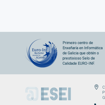
Primeiro centro de
Enxeñaría en Informática
de Galicia que obtén o
prestixioso Selo de
Calidade EURO-INF.
ESEI
C
P
G