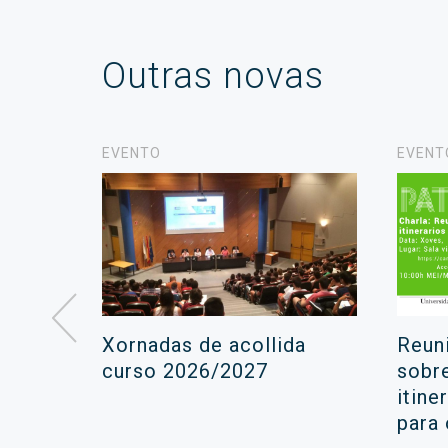
Outras novas
EVENTO
EVENT
á lugar
Xornadas de acollida
Reun
ara a
curso 2026/2027
sobr
itine
ola
para