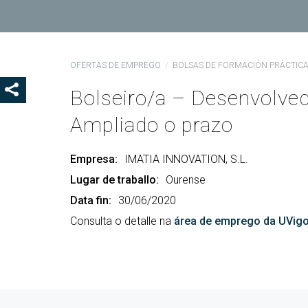
Coo
Del
Pre
OFERTAS DE EMPREGO
BOLSAS DE FORMACIÓN PRÁCTIC
Igu
Bolseiro/a – Desenvolved
MOSTRAR OS BOTÓNS DE COMPARTIR
COD
Ampliado o prazo
Col
Loc
Empresa:
IMATIA INNOVATION, S.L.
Guí
Lugar de traballo:
Ourense
Data fin:
30/06/2020
Consulta o detalle na
área de emprego da UVig