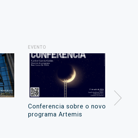
EVENTO
NOVAS
Conferencia sobre o novo
Campa
programa Artemis
de ver
xuño 