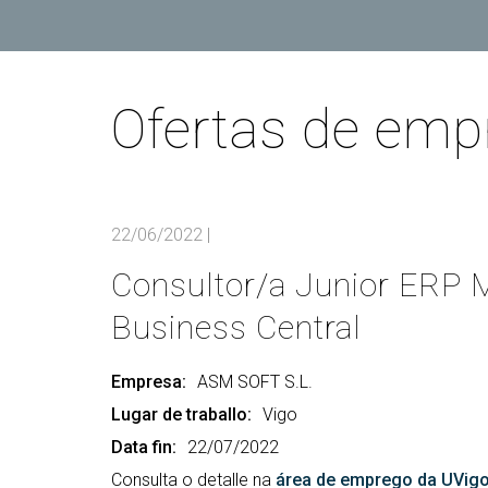
Coo
Del
Pre
Ofertas de emp
Igu
COD
Col
Loc
22/06/2022
|
Guí
Consultor/a Junior ERP 
Business Central
Empresa:
ASM SOFT S.L.
Lugar de traballo:
Vigo
Data fin:
22/07/2022
Consulta o detalle na
área de emprego da UVig