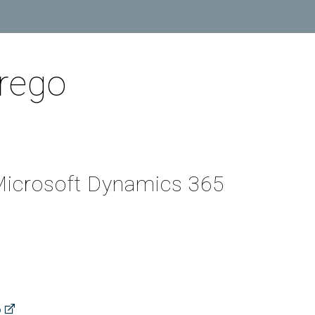
PARS Grao e Máster en
rdinación
extracurriculares
Enxeñaría Informática
egación de Alumnos
Prácticas en empresa
Máster Universitario en
Enxeñaría Informática (MEI)
vención de riscos laborais
PAT-ANEAE (Plan de Acción
rego
Titorial)
Máster Universitario en
aldade
Intelixencia Artificial (MIA)
PIUNE
DII
Estudos de Doutoramento
Avaliación por Compensación
exios profesionais
alización e contacto
a de benvida profesorado
Microsoft Dynamics 365
o