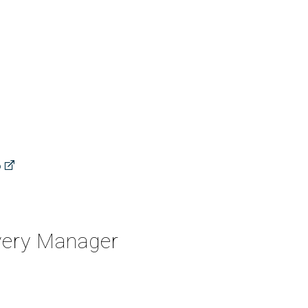
o
very Manager