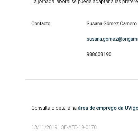
La jornada laboral se puede adaptar a las prefe
Contacto
Susana Gómez Carnero
susana.gomez@origami
988608190
Consulta o detalle na
área de emprego da UVig
13/11/2019
|
OE-AEE-19-0170