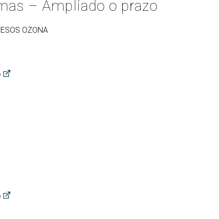
emas – Ampliado o prazo
CESOS OZONA
o
o