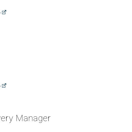
o
o
very Manager