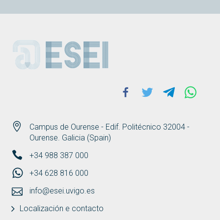
ESEI
Facebook
Twitter
Telegram
Whats
Campus de Ourense - Edif. Politécnico 32004 -
Ourense. Galicia (Spain)
+34 988 387 000
+34 628 816 000
info@esei.uvigo.es
Localización e contacto