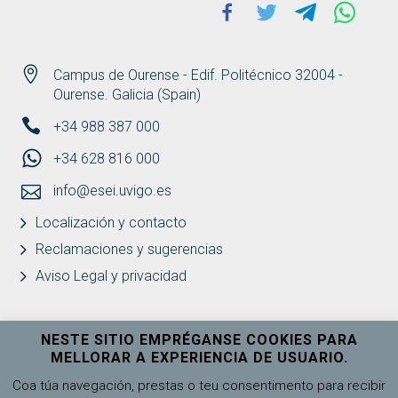
Facebook
Twitter
Telegram
Whats
Campus de Ourense - Edif. Politécnico 32004 -
Ourense. Galicia (Spain)
+34 988 387 000
+34 628 816 000
info@esei.uvigo.es
Localización y contacto
Reclamaciones y sugerencias
Aviso Legal y privacidad
NESTE SITIO EMPRÉGANSE COOKIES PARA
MELLORAR A EXPERIENCIA DE USUARIO.
Universidade de Vigo
Ver máis
Coa túa navegación, prestas o teu consentimento para recibir