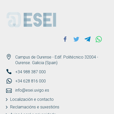
ESEI
Facebook
Twitter
Telegram
Whats
Campus de Ourense - Edif. Politécnico 32004 -
Ourense. Galicia (Spain)
+34 988 387 000
+34 628 816 000
info@esei.uvigo.es
Localización e contacto
Reclamacións e suxestións