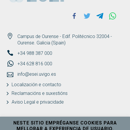
Facebook
Twitter
Telegram
Whats
Campus de Ourense - Edif. Politécnico 32004 -
Ourense. Galicia (Spain)
+34 988 387 000
+34 628 816 000
info@esei.uvigo.es
Localización e contacto
Reclamacións e suxestións
Aviso Legal e privacidade
NESTE SITIO EMPRÉGANSE COOKIES PARA
MELLORAR A EXPERIENCIA DE USUARIO.