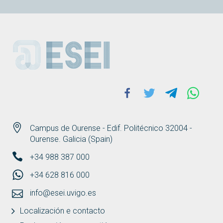
ESEI
Facebook
Twitter
Telegram
Whats
Campus de Ourense - Edif. Politécnico 32004 -
Ourense. Galicia (Spain)
+34 988 387 000
+34 628 816 000
info@esei.uvigo.es
Localización e contacto