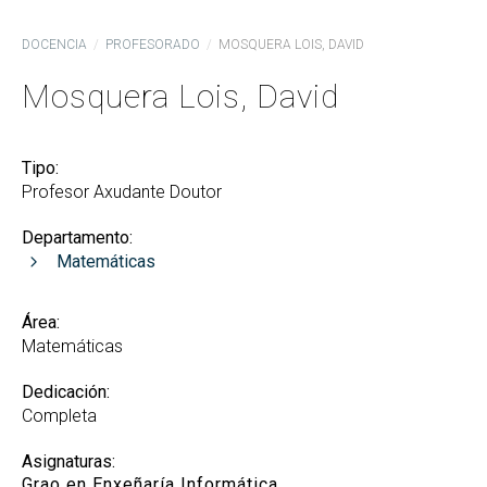
DOCENCIA
PROFESORADO
MOSQUERA LOIS, DAVID
Mosquera Lois, David
Tipo:
Profesor Axudante Doutor
Departamento:
Matemáticas
Área:
Matemáticas
Dedicación:
Completa
Asignaturas:
Grao en Enxeñaría Informática