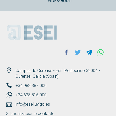
FIDES-AUDIT
ESEI
Facebook
Twitter
Telegram
Whats
Campus de Ourense - Edif. Politécnico 32004 -
Ourense. Galicia (Spain)
+34 988 387 000
+34 628 816 000
info@esei.uvigo.es
Localización e contacto