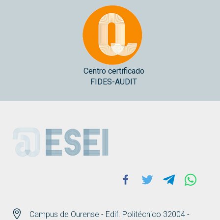
Centro certificado
FIDES-AUDIT
ESEI
Facebook
Twitter
Telegram
Whats
Campus de Ourense - Edif. Politécnico 32004 -