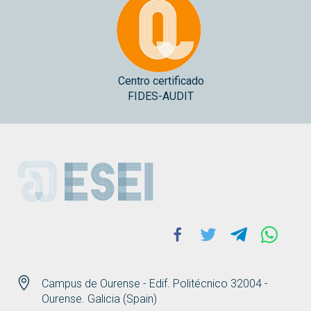
Centro certificado
FIDES-AUDIT
ESEI
Facebook
Twitter
Telegram
Whats
Campus de Ourense - Edif. Politécnico 32004 -
Ourense. Galicia (Spain)