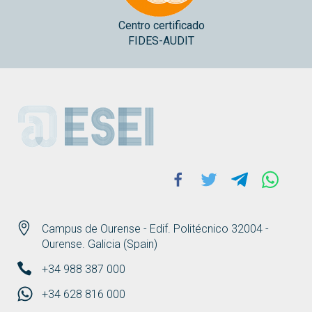
Centro certificado
FIDES-AUDIT
ESEI
Facebook
Twitter
Telegram
Whats
Campus de Ourense - Edif. Politécnico 32004 -
Ourense. Galicia (Spain)
+34 988 387 000
+34 628 816 000