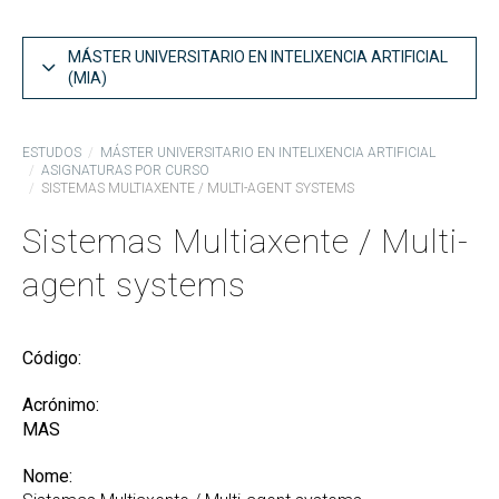
MÁSTER UNIVERSITARIO EN INTELIXENCIA ARTIFICIAL
(MIA)
Estrutura do Plano de Estudos MIA
ESTUDOS
MÁSTER UNIVERSITARIO EN INTELIXENCIA ARTIFICIAL
ASIGNATURAS POR CURSO
Asignaturas por curso MIA
SISTEMAS MULTIAXENTE / MULTI-AGENT SYSTEMS
Competencias e obxectivos MIA
Sistemas Multiaxente / Multi-
Guías Docentes
agent systems
Informes de coordinación MIA
Memoria do MIA
Código:
Acceso ao MIA
Acrónimo:
Recoñecemento de créditos e adaptacións
MAS
Nome: