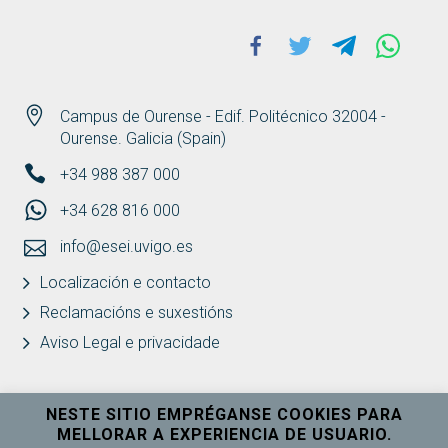
Facebook
Twitter
Telegram
Whats
Campus de Ourense - Edif. Politécnico 32004 -
Ourense. Galicia (Spain)
+34 988 387 000
+34 628 816 000
info@esei.uvigo.es
Localización e contacto
Reclamacións e suxestións
Aviso Legal e privacidade
NESTE SITIO EMPRÉGANSE COOKIES PARA
MELLORAR A EXPERIENCIA DE USUARIO.