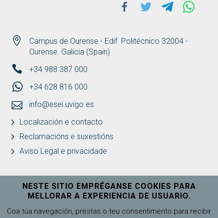
Facebook
Twitter
Telegram
Whats
Campus de Ourense - Edif. Politécnico 32004 -
Ourense. Galicia (Spain)
+34 988 387 000
+34 628 816 000
info@esei.uvigo.es
Localización e contacto
Reclamacións e suxestións
Aviso Legal e privacidade
NESTE SITIO EMPRÉGANSE COOKIES PARA
MELLORAR A EXPERIENCIA DE USUARIO.
Universidade de Vigo
Ver máis
Coa túa navegación, prestas o teu consentimento para recibir