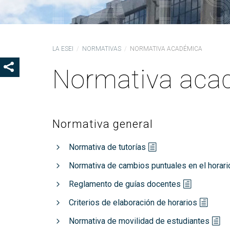
Ór
Co
De
LA ESEI
NORMATIVAS
NORMATIVA ACADÉMICA
Pr
la
Normativa aca
SHOW SHARE BUTTONS
Ig
CO
Co
Normativa general
Lo
Gu
Normativa de tutorías
pr
Normativa de cambios puntuales en el horari
Reglamento de guías docentes
Criterios de elaboración de horarios
Normativa de movilidad de estudiantes