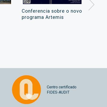
Conferencia sobre o novo
Campa
programa Artemis
de ver
xuño 
Centro certificado
FIDES-AUDIT