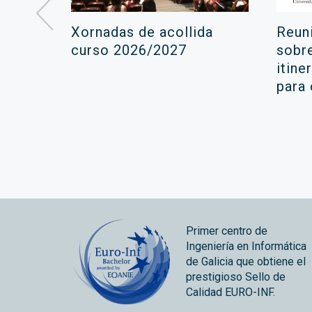
á lugar
Xornadas de acollida
Reun
ara a
curso 2026/2027
sobr
itine
ola
para
Primer centro de
Ingeniería en Informática
de Galicia que obtiene el
prestigioso Sello de
Calidad EURO-INF.