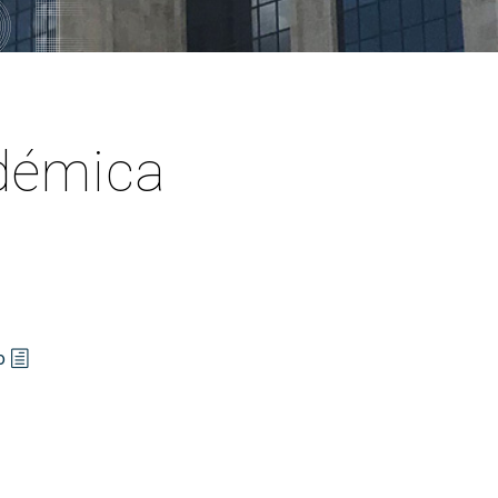
PARS Grado y Máster en
ganos de gobierno
extracurriculares
Ingeniería Informática
ordinación
Prácticas en empresa
Máster Universitario en
legación de Alumnos
Ingeniería Informática (MEI)
PAT-ANEAE (Plan de Acción
evención de riesgos
Tutorial)
Máster Universitario en
borales
Inteligencia Artificial (MIA)
PIUNE
démica
ualdad
Estudios de Doctorado
Evaluación por Compensación
DDII
legios profesionales
calización y contacto
ía de bienvenida para el
ofesorado nuevo
o