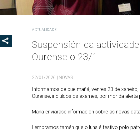
Coo
Del
Pre
ACTUALIDADE
Igu
Suspensión da actividad
MOSTRAR OS BOTÓNS DE COMPARTIR
COD
Ourense o 23/1
Col
Loc
Guí
22/01/2026
| NOVAS
Informamos de que mañá, venres 23 de xaneiro,
Ourense, incluídos os exames, por mor da alerta 
Mañá enviarase información sobre as novas dat
Lembramos tamén que o luns é festivo polo patr