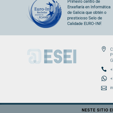
Primeiro centro de
Enxeñaría en Informática
de Galicia que obtén o
prestixioso Selo de
Calidade EURO-INF.
ESEI
C
P
G
+
+
i
NESTE SITIO 