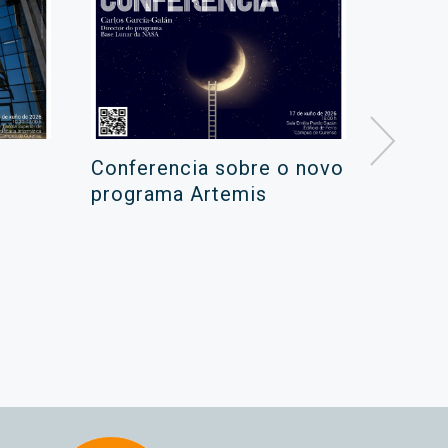
Conferencia sobre o novo
Campa
programa Artemis
de ver
xuño 