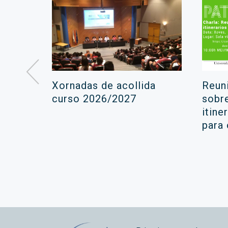
á lugar
Xornadas de acollida
Reun
ara a
curso 2026/2027
sobr
itine
ola
para