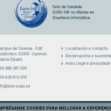
Selo de Calidade
EURO-INF no Máster en
Enxeñería Informática.
ampus de Ourense - Edif.
Localización e contacto
olitécnico 32004 - Ourense.
Reclamacións e suxestió
alicia (Spain)
Aviso Legal e privacidade
34 988 387 000
34 628 816 000
nfo@esei.uvigo.es
EMPRÉGANSE COOKIES PARA MELLORAR A EXPERIENCI