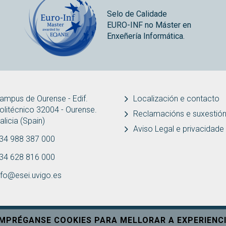
Selo de Calidade
EURO-INF no Máster en
Enxeñería Informática.
ampus de Ourense - Edif.
Localización e contacto
olitécnico 32004 - Ourense.
Reclamacións e suxestió
alicia (Spain)
Aviso Legal e privacidade
34 988 387 000
34 628 816 000
nfo@esei.uvigo.es
EMPRÉGANSE COOKIES PARA MELLORAR A EXPERIENCI