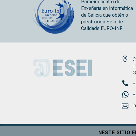
Primeiro centro de
Enxeñaría en Informática
de Galicia que obtén o
prestixioso Selo de
Calidade EURO-INF.
ESEI
C
P
G
+
+
i
NESTE SITIO 