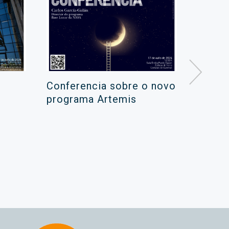
Conferencia sobre o novo
Campa
programa Artemis
de ver
xuño 