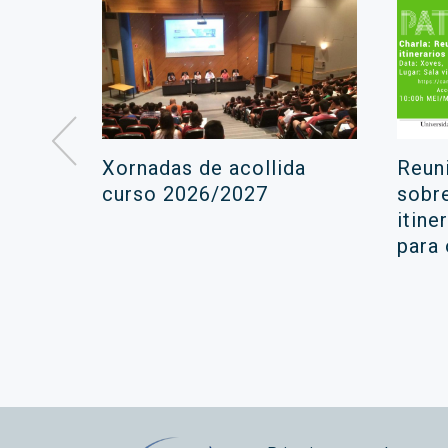
á lugar
Xornadas de acollida
Reun
ara a
curso 2026/2027
sobr
itine
ola
para