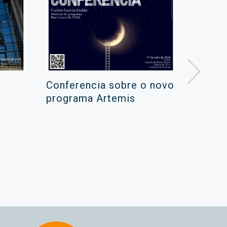
Conferencia sobre o novo
Campa
programa Artemis
de ver
xuño 