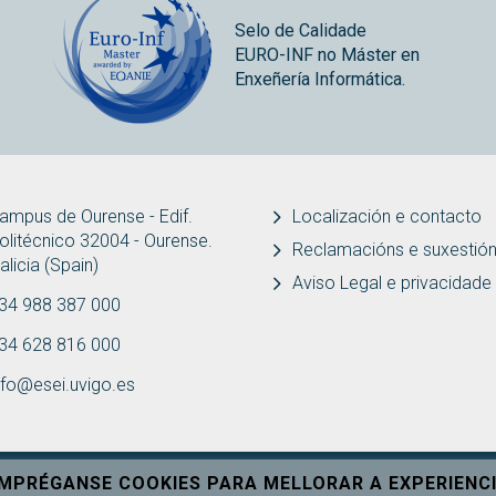
Selo de Calidade
EURO-INF no Máster en
Enxeñería Informática.
ampus de Ourense - Edif.
Localización e contacto
olitécnico 32004 - Ourense.
Reclamacións e suxestió
alicia (Spain)
Aviso Legal e privacidade
34 988 387 000
34 628 816 000
nfo@esei.uvigo.es
EMPRÉGANSE COOKIES PARA MELLORAR A EXPERIENCI