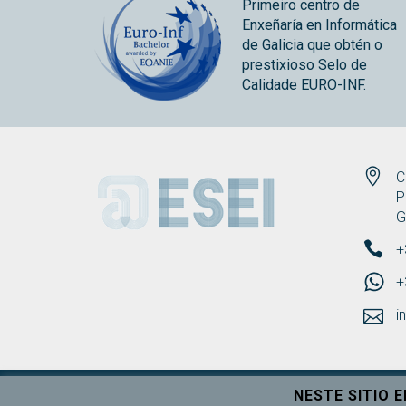
Primeiro centro de
Enxeñaría en Informática
de Galicia que obtén o
prestixioso Selo de
Calidade EURO-INF.
ESEI
C
P
G
+
+
i
NESTE SITIO 