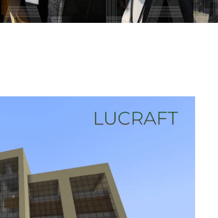
PARS Grao e Máster en
rdinación
extracurriculares
Enxeñaría Informática
egación de Alumnos
Prácticas en empresa
Máster Universitario en
Enxeñaría Informática (MEI)
vención de riscos laborais
PAT-ANEAE (Plan de Acción
Titorial)
Máster Universitario en
aldade
Intelixencia Artificial (MIA)
PIUNE
DII
Estudos de Doutoramento
Avaliación por Compensación
exios profesionais
alización e contacto
a de benvida profesorado