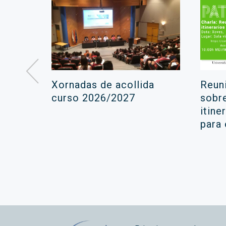
á lugar
Xornadas de acollida
Reun
ara a
curso 2026/2027
sobr
itine
ola
para