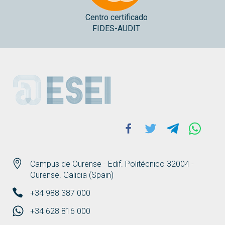
Centro certificado
FIDES-AUDIT
ESEI
Facebook
Twitter
Telegram
Whats
Campus de Ourense - Edif. Politécnico 32004 -
Ourense. Galicia (Spain)
+34 988 387 000
+34 628 816 000