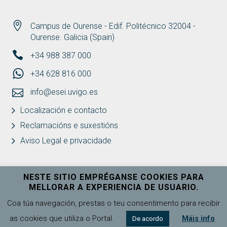
Campus de Ourense - Edif. Politécnico 32004 -
Ourense. Galicia (Spain)
+34 988 387 000
+34 628 816 000
info@esei.uvigo.es
Localización e contacto
Reclamacións e suxestións
Aviso Legal e privacidade
NESTE SITIO EMPRÉGANSE COOKIES PARA
MELLORAR A EXPERIENCIA DE USUARIO.
Universidade de Vigo
Ver máis
Coa túa navegación, prestas o teu consentimento para recibir
as cookies que utiliza o Portal.
Máis info
De acordo