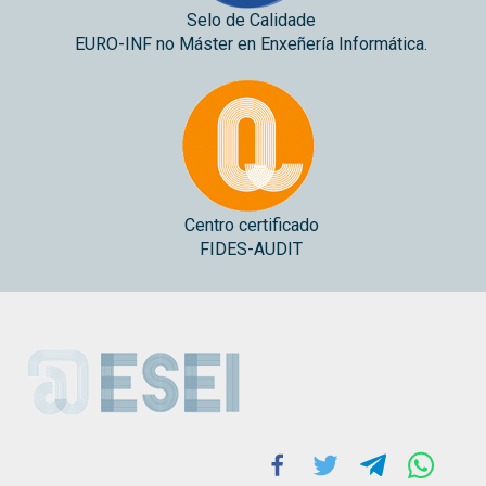
Selo de Calidade
EURO-INF no Máster en Enxeñería Informática.
Centro certificado
FIDES-AUDIT
ESEI
Facebook
Twitter
Telegram
Whats