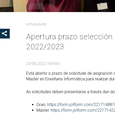
Coo
Del
Pre
ACTUALIDADE
Igu
Apertura prazo selección 
MOSTRAR OS BOTÓNS DE COMPARTIR
COD
2022/2023
Col
Loc
Guí
23/06/2022
| NOVAS
Está aberto o prazo de solicitude de asignación 
Master en Enxeñaría Informática para realizar d
As solicitudes deben presentarse a través dun do
Grao:
https://form.jotform.com/22171488
Máster:
https://form.jotform.com/221714