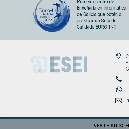
Primeiro centro de
Enxeñaría en Informática
de Galicia que obtén o
prestixioso Selo de
Calidade EURO-INF.
ESEI
C
P
G
+
+
i
NESTE SITIO 