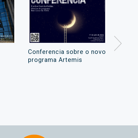
Conferencia sobre o novo
Campa
programa Artemis
de ver
xuño 