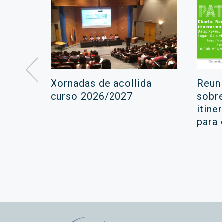
á lugar
Xornadas de acollida
Reun
ara a
curso 2026/2027
sobr
itine
ola
para