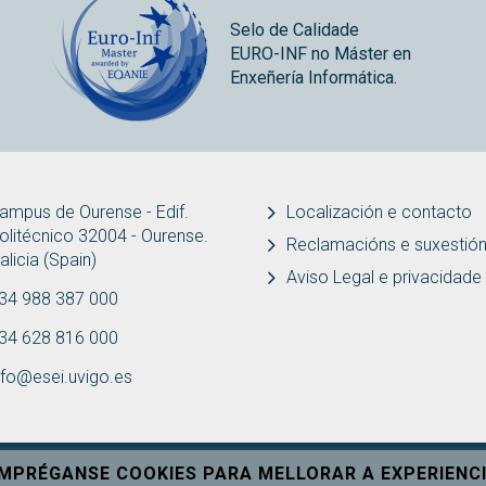
Selo de Calidade
EURO-INF no Máster en
Enxeñería Informática.
ampus de Ourense - Edif.
Localización e contacto
olitécnico 32004 - Ourense.
Reclamacións e suxestió
alicia (Spain)
Aviso Legal e privacidade
34 988 387 000
34 628 816 000
nfo@esei.uvigo.es
EMPRÉGANSE COOKIES PARA MELLORAR A EXPERIENCI