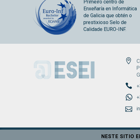
Primeiro centro de
Enxeñaría en Informática
de Galicia que obtén o
prestixioso Selo de
Calidade EURO-INF.
ESEI
C
P
G
+
+
i
NESTE SITIO 