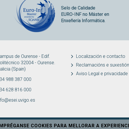
Selo de Calidade
EURO-INF no Máster en
Enxeñería Informática.
ampus de Ourense - Edif.
Localización e contacto
olitécnico 32004 - Ourense.
Reclamacións e suxestió
alicia (Spain)
Aviso Legal e privacidade
34 988 387 000
34 628 816 000
nfo@esei.uvigo.es
EMPRÉGANSE COOKIES PARA MELLORAR A EXPERIENCI