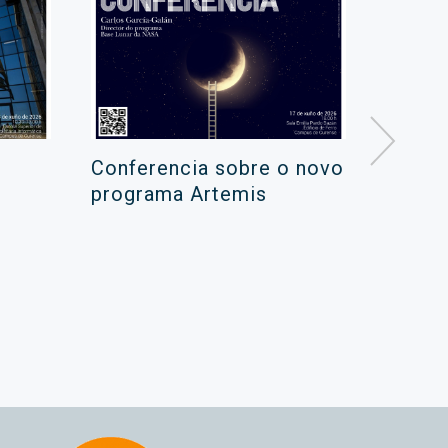
Conferencia sobre o novo
Campa
programa Artemis
de ver
xuño 