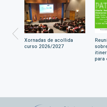
á lugar
Xornadas de acollida
Reun
ara a
curso 2026/2027
sobr
itine
ola
para