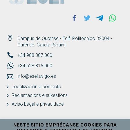
Facebook
Twitter
Telegram
Whats
Campus de Ourense - Edif. Politécnico 32004 -
Ourense. Galicia (Spain)
+34 988 387 000
+34 628 816 000
info@esei.uvigo.es
Localización e contacto
Reclamacións e suxestións
Aviso Legal e privacidade
NESTE SITIO EMPRÉGANSE COOKIES PARA