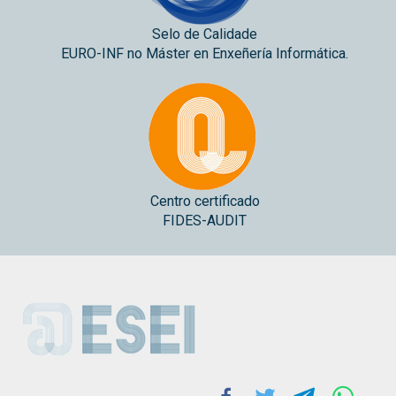
Selo de Calidade
EURO-INF no Máster en Enxeñería Informática.
Centro certificado
FIDES-AUDIT
ESEI
Facebook
Twitter
Telegram
Whats