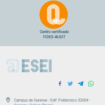
Centro certificado
FIDES-AUDIT
ESEI
Facebook
Twitter
Telegram
Whats
Campus de Ourense - Edif. Politécnico 32004 -