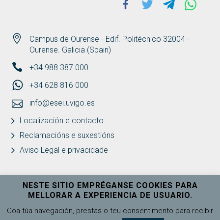
Facebook
Twitter
Telegram
Whats
Campus de Ourense - Edif. Politécnico 32004 -
Ourense. Galicia (Spain)
+34 988 387 000
+34 628 816 000
info@esei.uvigo.es
Localización e contacto
Reclamacións e suxestións
Aviso Legal e privacidade
NESTE SITIO EMPRÉGANSE COOKIES PARA
MELLORAR A EXPERIENCIA DE USUARIO.
Universidade de Vigo
Ver máis
Coa túa navegación, prestas o teu consentimento para recibir