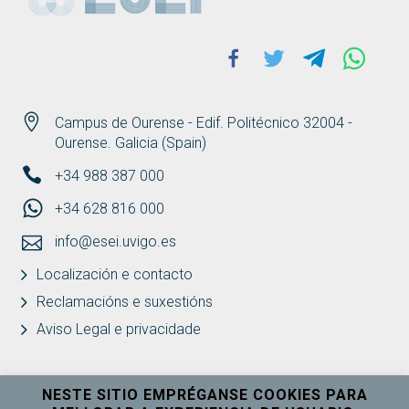
Facebook
Twitter
Telegram
Whats
Campus de Ourense - Edif. Politécnico 32004 -
Ourense. Galicia (Spain)
+34 988 387 000
+34 628 816 000
info@esei.uvigo.es
Localización e contacto
Reclamacións e suxestións
Aviso Legal e privacidade
NESTE SITIO EMPRÉGANSE COOKIES PARA