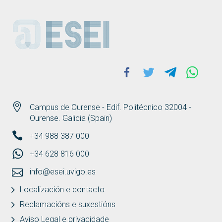
ESEI
Facebook
Twitter
Telegram
Whats
Campus de Ourense - Edif. Politécnico 32004 -
Ourense. Galicia (Spain)
+34 988 387 000
+34 628 816 000
info@esei.uvigo.es
Localización e contacto
Reclamacións e suxestións
Aviso Legal e privacidade