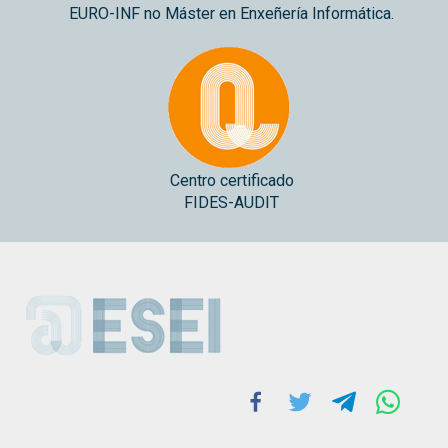
EURO-INF no Máster en Enxeñería Informática.
Centro certificado
FIDES-AUDIT
ESEI
Facebook
Twitter
Telegram
Whats