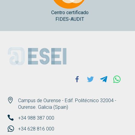
Centro certificado
FIDES-AUDIT
ESEI
Facebook
Twitter
Telegram
Whats
Campus de Ourense - Edif. Politécnico 32004 -
Ourense. Galicia (Spain)
+34 988 387 000
+34 628 816 000