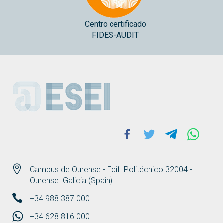
Centro certificado
FIDES-AUDIT
ESEI
Facebook
Twitter
Telegram
Whats
Campus de Ourense - Edif. Politécnico 32004 -
Ourense. Galicia (Spain)
+34 988 387 000
+34 628 816 000