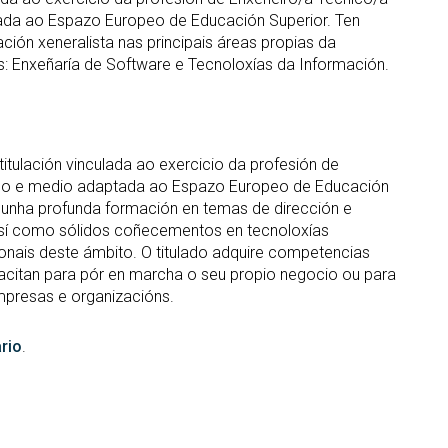
ada ao Espazo Europeo de Educación Superior. Ten
ón xeneralista nas principais áreas propias da
s: Enxeñaría de Software e Tecnoloxías da Información.
 titulación vinculada ao exercicio da profesión de
urso e medio adaptada ao Espazo Europeo de Educación
dunha profunda formación en temas de dirección e
 así como sólidos coñecementos en tecnoloxías
ionais deste ámbito. O titulado adquire competencias
pacitan para pór en marcha o seu propio negocio ou para
empresas e organizacións.
rio
.