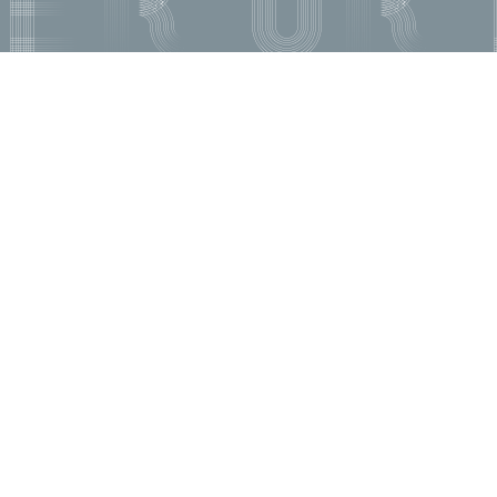
títulos
Recoñecementos de calidade