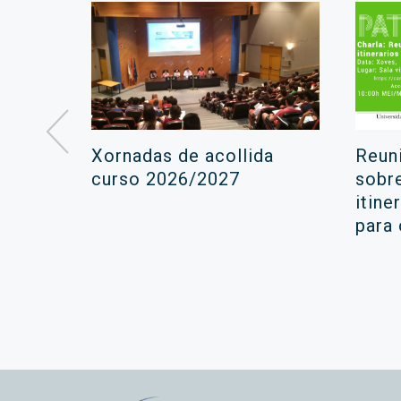
á lugar
Xornadas de acollida
Reun
ara a
curso 2026/2027
sobr
itine
ola
para