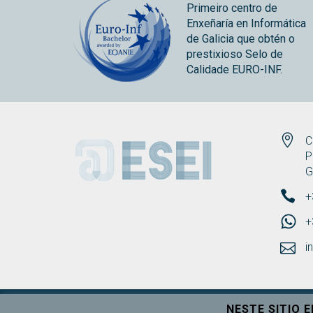
Primeiro centro de
Enxeñaría en Informática
de Galicia que obtén o
prestixioso Selo de
Calidade EURO-INF.
ESEI
C
P
G
+
+
i
NESTE SITIO 