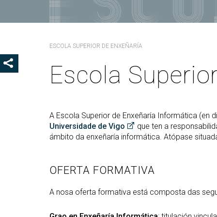
Coo
Del
Pre
ESCOLA SUPERIOR DE ENXEÑARÍA
Igu
Escola Superio
MOSTRAR OS BOTÓNS DE COMPARTIR
COD
Col
Loc
Guí
A Escola Superior de Enxeñaría Informática (en d
Universidade de Vigo
que ten a responsabilid
ámbito da enxeñaría informática. Atópase situad
OFERTA FORMATIVA
A nosa oferta formativa está composta das seguin
Grao en Enxeñaría Informática
: titulación vinc