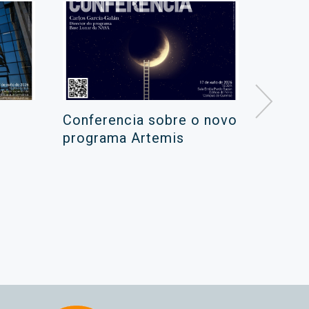
Conferencia sobre o novo
Campa
programa Artemis
de ver
xuño 