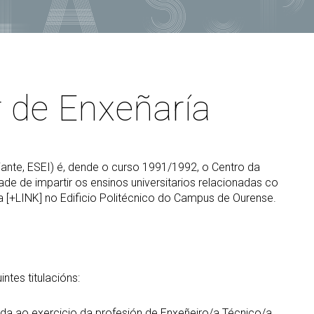
PARS Grao e Máster en
rdinación
extracurriculares
Enxeñaría Informática
egación de Alumnos
Prácticas en empresa
Máster Universitario en
Enxeñaría Informática (MEI)
vención de riscos laborais
PAT-ANEAE (Plan de Acción
Titorial)
Máster Universitario en
aldade
Intelixencia Artificial (MIA)
PIUNE
r de Enxeñaría
DII
Estudos de Doutoramento
Avaliación por Compensación
exios profesionais
alización e contacto
a de benvida profesorado
iante, ESEI) é, dende o curso 1991/1992, o Centro da
ade de impartir os ensinos universitarios relacionadas co
a [+LINK] no Edificio Politécnico do Campus de Ourense.
tes titulacións:
ulada ao exercicio da profesión de Enxeñeiro/a Técnico/a