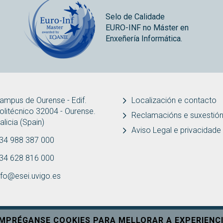
Selo de Calidade
EURO-INF no Máster en
Enxeñería Informática.
ampus de Ourense - Edif.
Localización e contacto
olitécnico 32004 - Ourense.
Reclamacións e suxestió
alicia (Spain)
Aviso Legal e privacidade
34 988 387 000
34 628 816 000
nfo@esei.uvigo.es
EMPRÉGANSE COOKIES PARA MELLORAR A EXPERIENCI