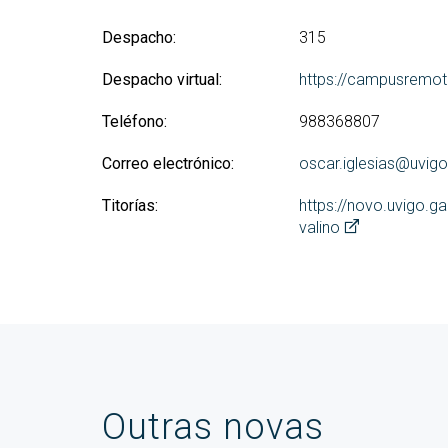
Despacho:
315
Despacho virtual:
https://campusremot
Teléfono:
988368807
Correo electrónico:
oscar.iglesias@uvigo
Titorías:
https://novo.uvigo.ga
valino
Outras novas