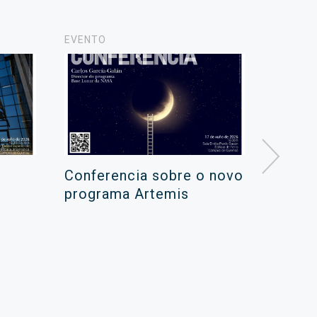
EVENTO
NOVAS
Conferencia sobre o novo
Campa
programa Artemis
de ver
xuño 