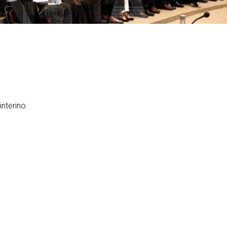
PARS Grao e Máster en
rdinación
extracurriculares
Enxeñaría Informática
egación de Alumnos
Prácticas en empresa
Máster Universitario en
Enxeñaría Informática (MEI)
vención de riscos laborais
PAT-ANEAE (Plan de Acción
Titorial)
Máster Universitario en
aldade
Intelixencia Artificial (MIA)
PIUNE
DII
Estudos de Doutoramento
Avaliación por Compensación
exios profesionais
alización e contacto
interino
a de benvida profesorado