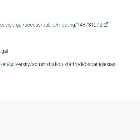
ouvigo.gal/access/public/meeting/148731272
.gal
l/en/university/administration-staff/pdi/oscar-iglesias-