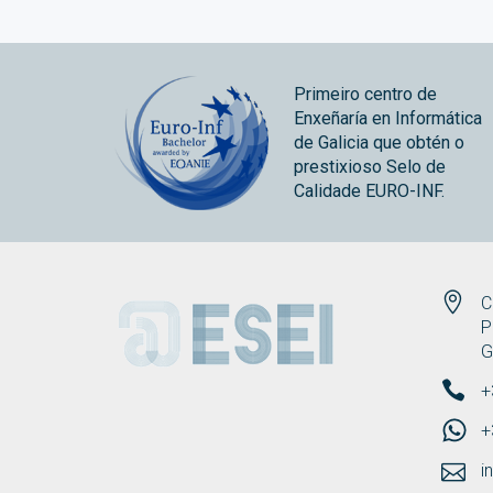
Primeiro centro de
Enxeñaría en Informática
de Galicia que obtén o
prestixioso Selo de
Calidade EURO-INF.
ESEI
C
P
G
+
+
i