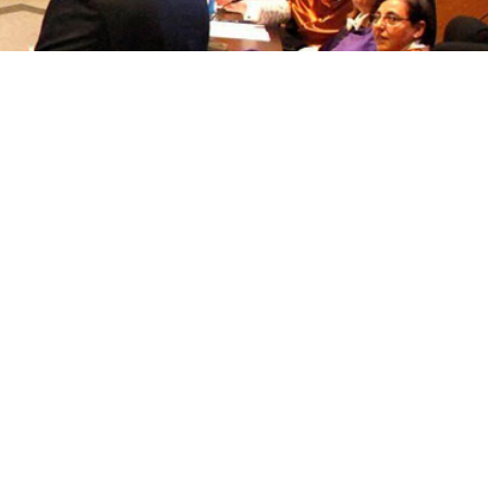
títulos
Recoñecementos de calidade