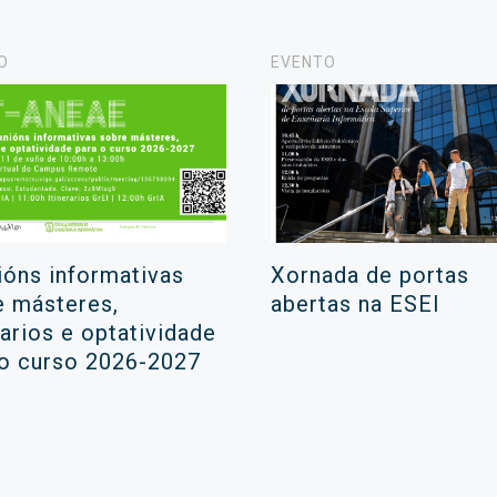
O
EVENTO
ións informativas
Xornada de portas
e másteres,
abertas na ESEI
rarios e optatividade
 o curso 2026-2027