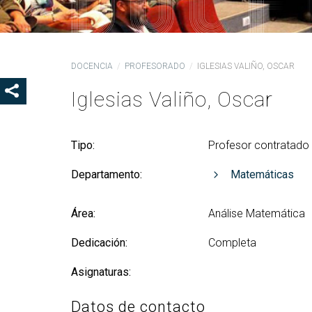
Coo
Del
Pre
DOCENCIA
PROFESORADO
IGLESIAS VALIÑO, OSCAR
Igu
Iglesias Valiño, Oscar
MOSTRAR OS BOTÓNS DE COMPARTIR
COD
Col
Loc
Tipo:
Profesor contratado 
Guí
Departamento:
Matemáticas
Área:
Análise Matemática
Dedicación:
Completa
Asignaturas:
Datos de contacto