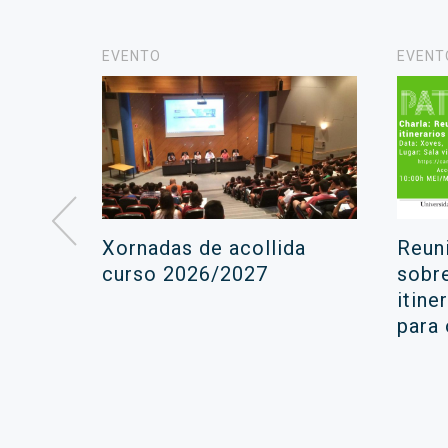
EVENTO
EVENT
á lugar
Xornadas de acollida
Reun
ara a
curso 2026/2027
sobr
itine
ola
para