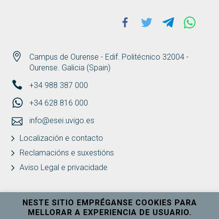
Facebook
Twitter
Telegram
Whats
Campus de Ourense - Edif. Politécnico 32004 -
Ourense. Galicia (Spain)
+34 988 387 000
+34 628 816 000
info@esei.uvigo.es
Localización e contacto
Reclamacións e suxestións
Aviso Legal e privacidade
NESTE SITIO EMPRÉGANSE COOKIES PARA
MELLORAR A EXPERIENCIA DE USUARIO.