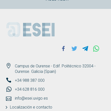
ESEI
Facebook
Twitter
Telegram
Whats
Campus de Ourense - Edif. Politécnico 32004 -
Ourense. Galicia (Spain)
+34 988 387 000
+34 628 816 000
info@esei.uvigo.es
Localización e contacto