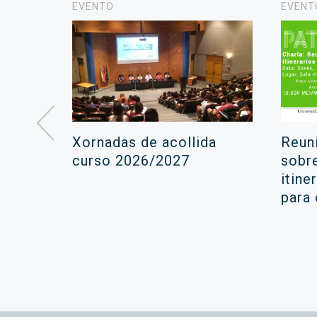
EVENTO
EVENT
á lugar
Xornadas de acollida
Reun
ara a
curso 2026/2027
sobr
itine
ola
para