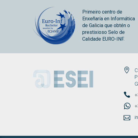
Primeiro centro de
Enxeñaría en Informática
de Galicia que obtén o
prestixioso Selo de
Calidade EURO-INF.
ESEI
C
P
G
+
+
i