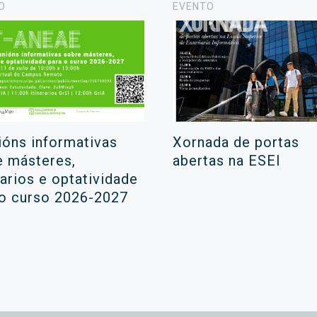
O
EVENTO
ións informativas
Xornada de portas
e másteres,
abertas na ESEI
rarios e optatividade
 o curso 2026-2027