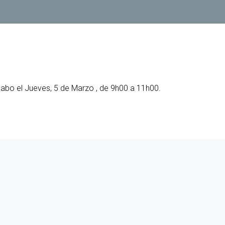
PARS Grao e Máster en
rdinación
extracurriculares
Enxeñaría Informática
egación de Alumnos
Prácticas en empresa
Máster Universitario en
Enxeñaría Informática (MEI)
vención de riscos laborais
PAT-ANEAE (Plan de Acción
Titorial)
Máster Universitario en
aldade
Intelixencia Artificial (MIA)
PIUNE
DII
Estudos de Doutoramento
Avaliación por Compensación
exios profesionais
 cabo el Jueves, 5 de Marzo , de 9h00 a 11h00.
alización e contacto
a de benvida profesorado