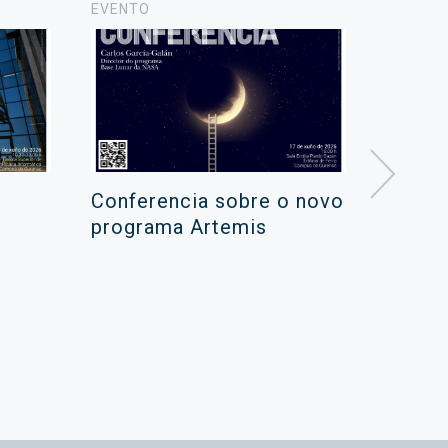
EVENTO
NOVAS
Conferencia sobre o novo
Campa
programa Artemis
de ver
xuño 