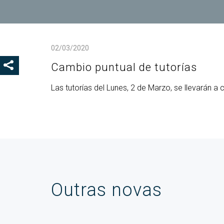
Coo
Del
Pre
02/03/2020
Igu
Cambio puntual de tutorías
MOSTRAR OS BOTÓNS DE COMPARTIR
COD
Col
Las tutorías del Lun
es, 2 de Marzo, s
e llevarán a
Loc
Guí
Outras novas