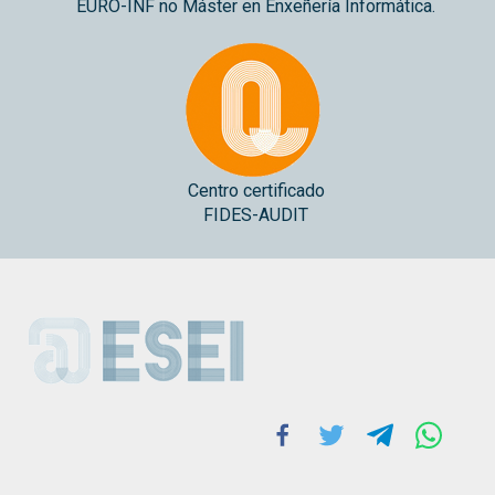
EURO-INF no Máster en Enxeñería Informática.
Centro certificado
FIDES-AUDIT
ESEI
Facebook
Twitter
Telegram
Whats