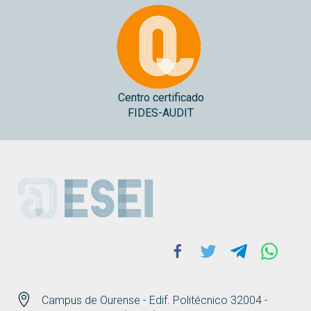
Centro certificado
FIDES-AUDIT
ESEI
Facebook
Twitter
Telegram
Whats
Campus de Ourense - Edif. Politécnico 32004 -