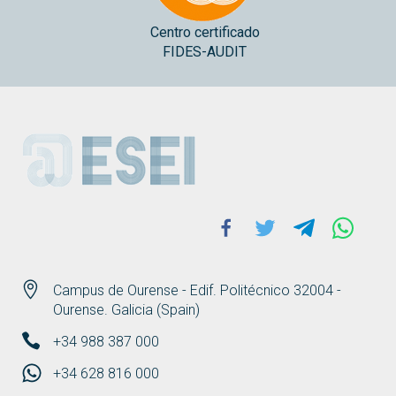
Centro certificado
FIDES-AUDIT
ESEI
Facebook
Twitter
Telegram
Whats
Campus de Ourense - Edif. Politécnico 32004 -
Ourense. Galicia (Spain)
+34 988 387 000
+34 628 816 000