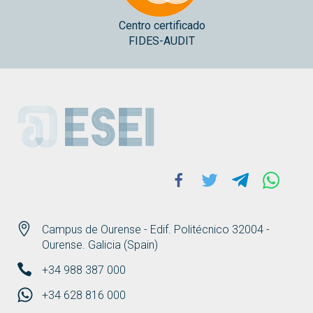
Centro certificado
FIDES-AUDIT
ESEI
Facebook
Twitter
Telegram
Whats
Campus de Ourense - Edif. Politécnico 32004 -
Ourense. Galicia (Spain)
+34 988 387 000
+34 628 816 000