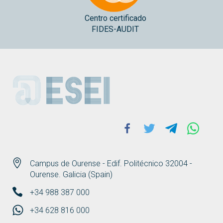
Centro certificado
FIDES-AUDIT
ESEI
Facebook
Twitter
Telegram
Whats
Campus de Ourense - Edif. Politécnico 32004 -
Ourense. Galicia (Spain)
+34 988 387 000
+34 628 816 000