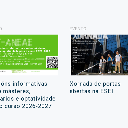
O
EVENTO
ións informativas
Xornada de portas
e másteres,
abertas na ESEI
rarios e optatividade
 o curso 2026-2027