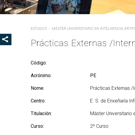
Coo
Del
Pre
ESTUDOS
MÁSTER UNIVERSITARIO EN INTELIXENCIA ARTIFI
Igu
Prácticas Externas /Inter
MOSTRAR OS BOTÓNS DE COMPARTIR
COD
Col
Loc
Código:
Guí
Acrónimo:
PE
Nome:
Prácticas Externas /I
Centro:
E. S. de Enxeñaría In
Titulación:
Máster Universitario en
Curso:
2º Curso