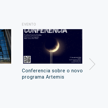
EVENTO
NOVAS
Conferencia sobre o novo
Campa
programa Artemis
de ver
xuño 