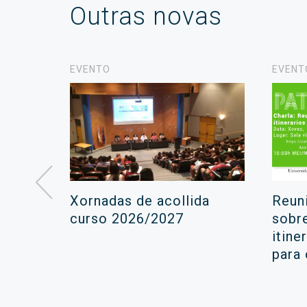
Outras novas
EVENTO
EVENT
á lugar
Xornadas de acollida
Reun
ara a
curso 2026/2027
sobr
itine
ola
para