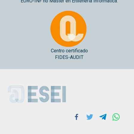
EURO-INF no Máster en Enxeñería Informática.
Centro certificado
FIDES-AUDIT
ESEI
Facebook
Twitter
Telegram
Whats