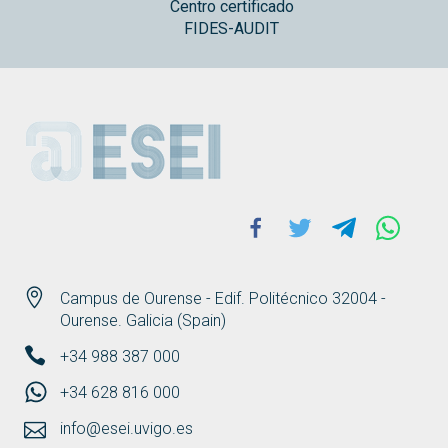
Centro certificado
FIDES-AUDIT
ESEI
Facebook
Twitter
Telegram
Whats
Campus de Ourense - Edif. Politécnico 32004 -
Ourense. Galicia (Spain)
+34 988 387 000
+34 628 816 000
info@esei.uvigo.es