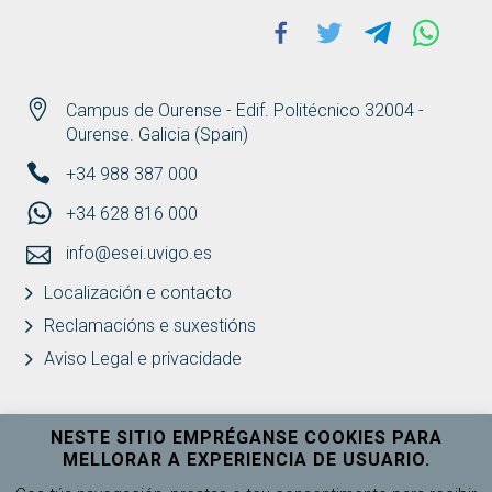
Facebook
Twitter
Telegram
Whats
Campus de Ourense - Edif. Politécnico 32004 -
Ourense. Galicia (Spain)
+34 988 387 000
+34 628 816 000
info@esei.uvigo.es
Localización e contacto
Reclamacións e suxestións
Aviso Legal e privacidade
NESTE SITIO EMPRÉGANSE COOKIES PARA
MELLORAR A EXPERIENCIA DE USUARIO.
Universidade de Vigo
Ver máis